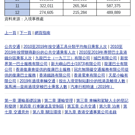
11
322,011
265,364
587,375
12
274,605
215,284
489,889
資料來源：入境事務處
上一頁
|
下一頁
|
網頁指南
公共交通
|
2010至2019年按交通工具分類平均每日乘客人次
|
2010至
2019年按營辦商劃分的公共交通乘客人次
|
2010至2019年專營巴士及港
鐵分區乘客人次
|
九龍巴士（一九三三）有限公司
|
城巴有限公司
|
新世
界第一巴士服務有限公司
|
新大嶼山巴士(1973)有限公司
|
龍運巴士有限
公司
|
香港復康會提供的復康巴士服務
|
冠忠無障礙交通服務有限公司提
供的復康巴士服務
|
香港鐵路有限公司
|
香港電車有限公司
|
天星小輪有
限公司
|
2019年過境車輛交通
|
按出入境管制站劃分的抵港及離境人數
|
落馬洲—皇崗過境穿梭巴士乘客人數
|
汽車行程時速（2019年）
第一章 運輸基礎設施
|
第二章 運輸管理
|
第三章 車輛和駕駛人士的登記
和發牌
|
第四章 行車隧道及管制區
|
第五章 公共交通
|
第六章 泊車
|
第
七章 交通意外
|
第八章 關注環境
|
第九章 香港交通事業公司名錄