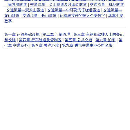
—愉景湾隧道
|
交通流量—尖山隧道及沙田岭隧道
|
交通流量—机场隧道
|
交通流量—观景山隧道
|
交通流量—中环及湾仔绕道隧道
|
交通流量—
龙山隧道
|
交通流量—长山隧道
|
运输署接获的投诉个案数字
|
坏车个案
数字
第一章 运输基础设施
|
第二章 运输管理
|
第三章 车辆和驾驶人士的登记
和发牌
|
第四章 行车隧道及管制区
|
第五章 公共交通
|
第六章 泊车
|
第
七章 交通意外
|
第八章 关注环境
|
第九章 香港交通事业公司名录