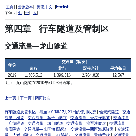
[
主页
] [
图像版本
] [
繁體中文
] [
English
]
字体：
[
小
] [
中
] [
大
]
第四章
行车隧道及管制区
交通流量—龙山隧道
交通量（辆次）
年份
南行
北行
双程合计
平均每日
2019
1,365,512
1,399,316
2,764,828
12,567
注：
龙山隧道在2019年5月26日通车。
上一页
|
下一页
|
网页指南
行车隧道及管制区
|
截至2019年12月31日的使用收费
|
愉景湾隧道
|
交通
流量—概要
|
交通流量—狮子山隧道
|
交通流量—香港仔隧道
|
交通流量
—启德隧道
|
交通流量—城门隧道
|
交通流量—将军澳隧道
|
交通流量—
海底隧道
|
交通流量—东区海底隧道
|
交通流量—西区海底隧道
|
交通流
量—大老山隧道
|
交通流量—大榄隧道
|
交通流量—青屿干线
|
交通流量