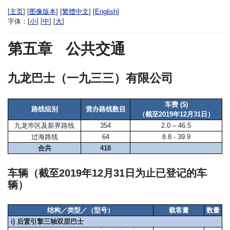
[
主页
] [
图像版本
] [
繁體中文
] [
English
]
字体：
[
小
] [
中
] [
大
]
第五章
公共交通
九龙巴士（一九三三）有限公司
车费 ($)
路线组别
营办路线数目
（截至2019年12月31日）
九龙巿区及新界路线
354
2.0 – 46.5
过海路线
64
8.8 - 39.9
合共
418
车辆（截至2019年12月31日为止已登记的车
辆）
结构／类型／（型号）
载客量
数量
i) 后置引擎三轴双层巴士