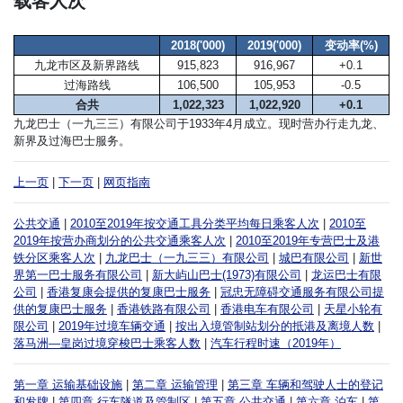
载客人次
2018('000)
2019('000)
变动率(%)
九龙巿区及新界路线
915,823
916,967
+0.1
过海路线
106,500
105,953
-0.5
合共
1,022,323
1,022,920
+0.1
九龙巴士（一九三三）有限公司于1933年4月成立。现时营办行走九龙、
新界及过海巴士服务。
上一页
|
下一页
|
网页指南
公共交通
|
2010至2019年按交通工具分类平均每日乘客人次
|
2010至
2019年按营办商划分的公共交通乘客人次
|
2010至2019年专营巴士及港
铁分区乘客人次
|
九龙巴士（一九三三）有限公司
|
城巴有限公司
|
新世
界第一巴士服务有限公司
|
新大屿山巴士(1973)有限公司
|
龙运巴士有限
公司
|
香港复康会提供的复康巴士服务
|
冠忠无障碍交通服务有限公司提
供的复康巴士服务
|
香港铁路有限公司
|
香港电车有限公司
|
天星小轮有
限公司
|
2019年过境车辆交通
|
按出入境管制站划分的抵港及离境人数
|
落马洲—皇岗过境穿梭巴士乘客人数
|
汽车行程时速（2019年）
第一章 运输基础设施
|
第二章 运输管理
|
第三章 车辆和驾驶人士的登记
和发牌
|
第四章 行车隧道及管制区
|
第五章 公共交通
|
第六章 泊车
|
第