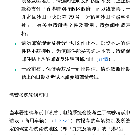
表格及签名后，请连同证明文件的副本及写上正确
款额支付「香港特别行政区政府」的划线支票，一
并寄回沙田中央邮箱 79 号「运输署沙田牌照事务
处」。有关申请所需文件及费用，请参阅申请表
格。
请勿邮寄现金及身分证明文件正本。邮资不足的信
件将不获接收。为使邮件能妥善送达本署，请确保
邮件贴上足够邮资及注明回邮地址（
详情
）。
一经审核，你便会获发一封排期信。请你依照排期
信上的日期及考试地点参加驾驶考试。
驾驶考试轮候时间
当本署接纳考试申请后，电脑系统会按考生于驾驶考试申
请表（商用车辆）（
TD 321
）内报考的车辆类别及所选
定的驾驶考试路试地区（即「九龙及新界」或「港岛」）