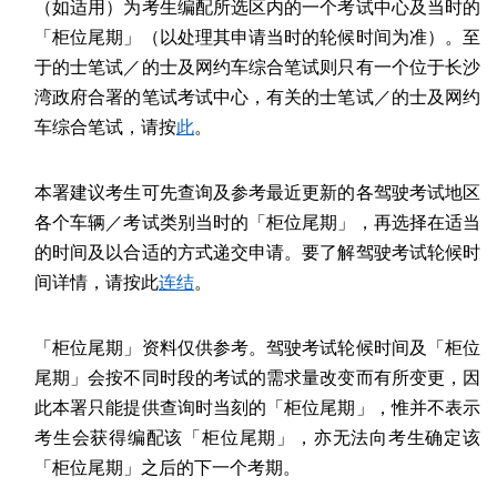
（如适用）为考生编配所选区内的一个考试中心及当时的
「柜位尾期」（以处理其申请当时的轮候时间为准）。至
于的士笔试／的士及网约车综合笔试则只有一个位于长沙
湾政府合署的笔试考试中心，有关的士笔试／的士及网约
车综合笔试，请按
此
。
本署建议考生可先查询及参考最近更新的各驾驶考试地区
各个车辆／考试类别当时的「柜位尾期」，再选择在适当
的时间及以合适的方式递交申请。要了解驾驶考试轮候时
间详情，请按此
连结
。
「柜位尾期」资料仅供参考。驾驶考试轮候时间及「柜位
尾期」会按不同时段的考试的需求量改变而有所变更，因
此本署只能提供查询时当刻的「柜位尾期」，惟并不表示
考生会获得编配该「柜位尾期」，亦无法向考生确定该
「柜位尾期」之后的下一个考期。