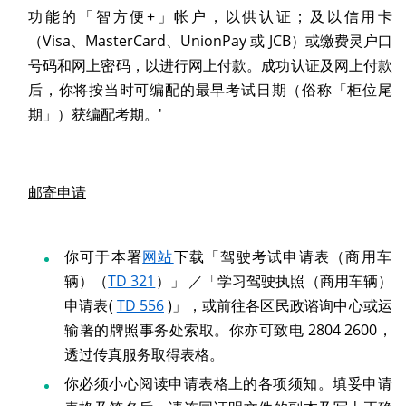
功能的「智方便+」帐户，以供认证；及以信用卡
（Visa、MasterCard、UnionPay 或 JCB）或缴费灵户口
号码和网上密码，以进行网上付款。成功认证及网上付款
后，你将按当时可编配的最早考试日期（俗称「柜位尾
期」）获编配考期。'
邮寄申请
你可于本署
网站
下载「驾驶考试申请表（商用车
辆）（
TD 321
）」 ／「学习驾驶执照（商用车辆）
申请表(
TD 556
)」，或前往各区民政谘询中心或运
输署的牌照事务处索取。你亦可致电 2804 2600，
透过传真服务取得表格。
你必须小心阅读申请表格上的各项须知。填妥申请