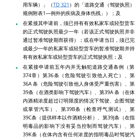
用车辆）」（
TD 321
）的「道路交通（驾驶执照）
规例附表1—例外的疾病及身体伤残」）；及
在紧接其申请前，须已持有有效私家车或轻型货车
的正式驾驶执照最少一年（若该正式驾驶执照并非
通过暂准驾驶期而获得）；或在申请当日，须已完
成最少一年的私家车或轻型货车的暂准驾驶期并持
有有效私家车或轻型货车的正式驾驶执照；及
在紧接申请前五年内并无触犯道路交通条例（第
374章）第36条（危险驾驶引致他人死亡）、第
36A 条（危险驾驶引致他人身体受严重伤害）、第
39条（在酒类影响下驾驶汽车）、第39A 条（在体
内酒精浓度超过订明限度的情况下驾驶、企图驾驶
或掌管汽车）、第39B条（检查呼气测试）、第
39C条（提供样本以作酒精分析）、第39J条（在指
明毒品的影响下没有妥当控制而驾驶汽车）、第
39K条（在体内含有任何浓度的指明毒品时驾驶汽