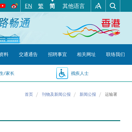
EN
繁
简
其他语言
资料
交通通告
招聘事宜
相关网址
联络我们
生/家长
残疾人士
首页
刊物及新闻公报
新闻公报
运输署