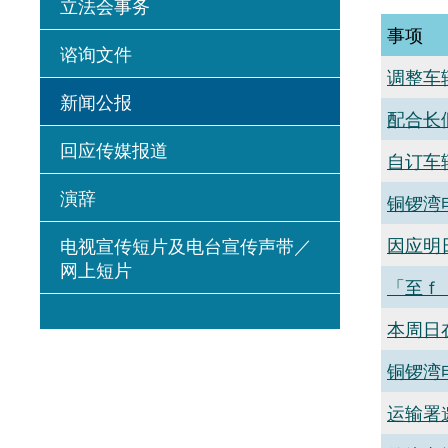
立法会事务
事项
谘询文件
调整车
新闻公报
配合长
回应传媒报道
自订车
演辞
铜锣湾
因应明
电视宣传短片及电台宣传声带／
网上短片
「至ｆ
本周日
铜锣湾
运输署