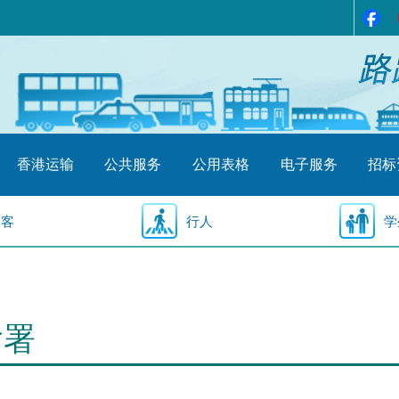
香港运输
公共服务
公用表格
电子服务
招标
乘客
行人
学
输署