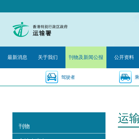
跳
至
内
容
的
开
始
最新消息
关于我们
刊物及新闻公报
公开资料
驾驶者
运
刊物