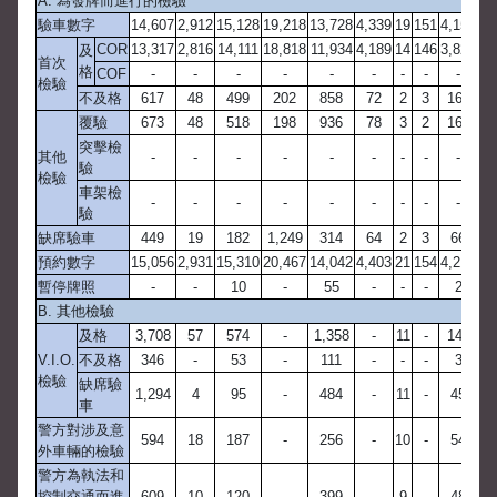
A. 為發牌而進行的檢驗
驗車數字
14,607
2,912
15,128
19,218
13,728
4,339
19
151
4,153
3,
COR
13,317
2,816
14,111
18,818
11,934
4,189
14
146
3,824
3,
及
首次
格
COF
-
-
-
-
-
-
-
-
-
檢驗
不及格
617
48
499
202
858
72
2
3
161
1
覆驗
673
48
518
198
936
78
3
2
168
1
突擊檢
其他
-
-
-
-
-
-
-
-
-
驗
檢驗
車架檢
-
-
-
-
-
-
-
-
-
驗
缺席驗車
449
19
182
1,249
314
64
2
3
66
1
預約數字
15,056
2,931
15,310
20,467
14,042
4,403
21
154
4,219
3,
暫停牌照
-
-
10
-
55
-
-
-
2
B. 其他檢驗
及格
3,708
57
574
-
1,358
-
11
-
141
2
V.I.O.
不及格
346
-
53
-
111
-
-
-
3
檢驗
缺席驗
1,294
4
95
-
484
-
11
-
45
車
警方對涉及意
594
18
187
-
256
-
10
-
54
外車輛的檢驗
警方為執法和
控制交通而進
609
10
120
-
399
-
9
-
48