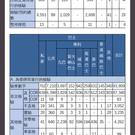
行的檢驗
檢驗/預約總
6,551
89
1,029
-
2,608
-
41
-
291
2
數
暫停牌照
13
-
5
-
11
-
1
-
4
巴士
香
專利
港
其
龍
合計
私
鐵
新大
他
公共
城
運
新
家
路
九巴
嶼山
巴
巴
巴
巴
巴士
士
士
A. 為發牌而進行的檢驗
驗車數字
702
7,210
3,897
152
942
259
631
145
340
93,809
COR
639
6,390
3,829
142
936
257
612
143
303
87,340
及
首次檢
格
COF
11
59
8
3
-
-
2
-
-
83
驗
不及格
19
341
26
3
3
1
-
1
17
3,052
覆驗
20
360
26
3
3
1
-
1
20
3,235
突擊檢
其他檢
41
640
2,238
82
596
194
436
35
-
4,262
驗
驗
車架檢
13
60
8
1
-
-
17
-
-
99