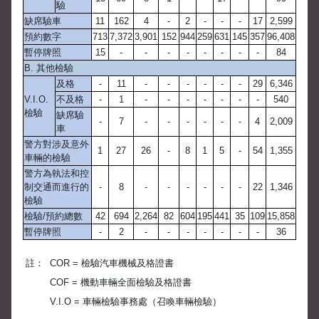
驗
缺席驗車
11
162
4
-
2
-
-
-
17
2,599
預約數字
713
7,372
3,901
152
944
259
631
145
357
96,408
暫停牌照
15
-
-
-
-
-
-
-
-
84
B. 其他檢驗
及格
-
11
-
-
-
-
-
-
29
6,346
V.I.O.
不及格
-
1
-
-
-
-
-
-
-
540
檢驗
缺席驗
-
7
-
-
-
-
-
-
4
2,009
車
警方對涉及意外
1
27
26
-
8
1
5
-
54
1,355
車輛的檢驗
警方為執法和控
制交通而進行的
-
8
-
-
-
-
-
-
22
1,346
檢驗
檢驗/預約總數
42
694
2,264
82
604
195
441
35
109
15,858
暫停牌照
-
2
-
-
-
-
-
-
-
36
註：
COR = 檢驗汽車機械及格證書
COF = 機動車輛全面檢驗及格證書
V.I.O = 車輛檢驗事務處（召喚車輛檢驗）