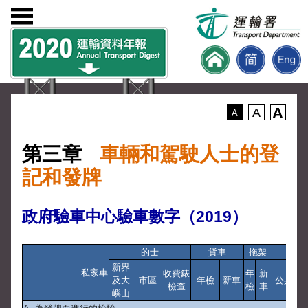
A
A
A
第三章
車輛和駕駛人士的登
記和發牌
政府驗車中心驗車數字（2019）
的士
貨車
拖架
小巴
新界
私家車
收費錶
年
新
及大
市區
年檢
新車
公共
私
檢查
檢
車
嶼山