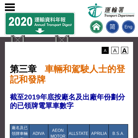
A
A
A
第三章
車輛和駕駛人士的登
記和發牌
截至2019年底按廠名及出廠年份劃分
的已領牌電單車數字
廠名及已
AEON
領牌車輛
ADIVA
ALLSTATE
APRILIA
B.S.A.
MOTOR