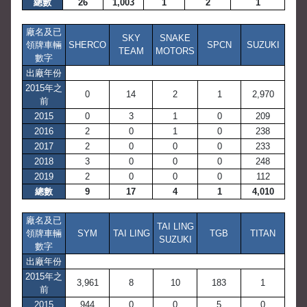
總數
26
1,003
1
2
1
廠名及已
SKY
SNAKE
領牌車輛
SHERCO
SPCN
SUZUKI
TEAM
MOTORS
數字
出廠年份
2015年之
0
14
2
1
2,970
前
2015
0
3
1
0
209
2016
2
0
1
0
238
2017
2
0
0
0
233
2018
3
0
0
0
248
2019
2
0
0
0
112
總數
9
17
4
1
4,010
廠名及已
TAI LING
領牌車輛
SYM
TAI LING
TGB
TITAN
SUZUKI
數字
出廠年份
2015年之
3,961
8
10
183
1
前
2015
944
0
0
5
0