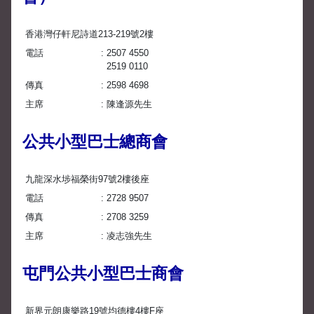
香港灣仔軒尼詩道213-219號2樓
電話
2507 4550
2519 0110
傳真
2598 4698
主席
陳逢源先生
公共小型巴士總商會
九龍深水埗福榮街97號2樓後座
電話
2728 9507
傳真
2708 3259
主席
凌志強先生
屯門公共小型巴士商會
新界元朗康樂路19號均德樓4樓F座