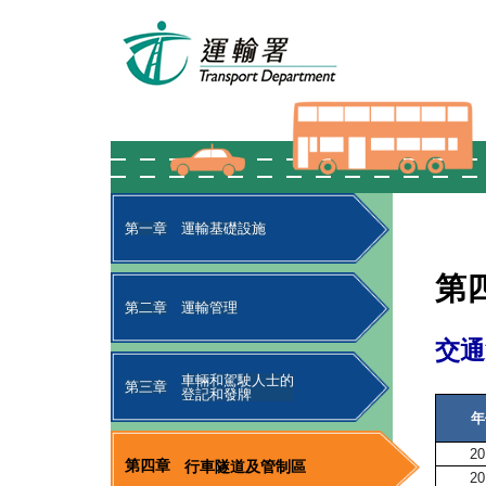
第一章
運輸基礎設施
第
第二章
運輸管理
交通
車輛和駕駛人士的
第三章
登記和發牌
年
20
第四章
行車隧道及管制區
20