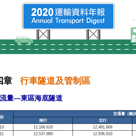
四章
行車隧道及管制區
流量—東區海底隧道
交通量（輛
份
南行
北行
10
12,166,620
12,481,669
11
12,537,880
12,836,910