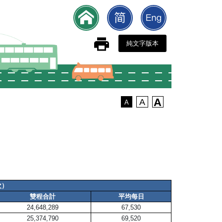
純文字版本
A
A
A
次）
雙程合計
平均每日
24,648,289
67,530
25,374,790
69,520