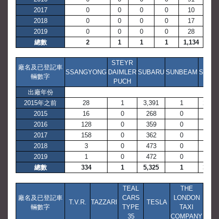
2017
0
0
0
0
10
2018
0
0
0
0
17
2019
0
0
0
0
28
總數
2
1
1
1
1,134
STEYR
廠名及已登記車
SSANGYONG
DAIMLER
SUBARU
SUNBEAM
SUZUK
輛數字
PUCH
出廠年份
2015年之前
28
1
3,391
1
2,200
2015
16
0
268
0
234
2016
128
0
359
0
338
2017
158
0
362
0
259
2018
3
0
473
0
307
2019
1
0
472
0
594
總數
334
1
5,325
1
3,932
TEAL
THE
廠名及已登記車
CARS
LONDON
T.V.R.
TAZZARI
TESLA
輛數字
TYPE
TAXI
35
COMPANY