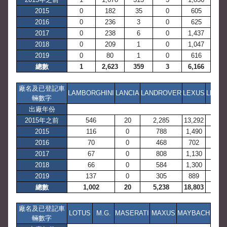
2015
0
182
35
0
605
2016
0
236
3
0
625
2017
0
238
6
0
1,437
2018
0
209
1
0
1,047
2019
0
80
1
0
616
總數
1
2,623
359
3
6,166
廠名及已登記車
LAMBORGHINI
LANCIA
LANDROVER
LEXUS
LEYL
輛數字
出廠年份
2015年之前
546
20
2,285
13,292
20
2015
116
0
788
1,490
0
2016
70
0
468
702
0
2017
67
0
808
1,130
0
2018
66
0
584
1,300
0
2019
137
0
305
889
0
總數
1,002
20
5,238
18,803
20
廠名及已登記車
LOTUS
M.G.
MASERATI
MAXUS
MAYBACH
輛數字