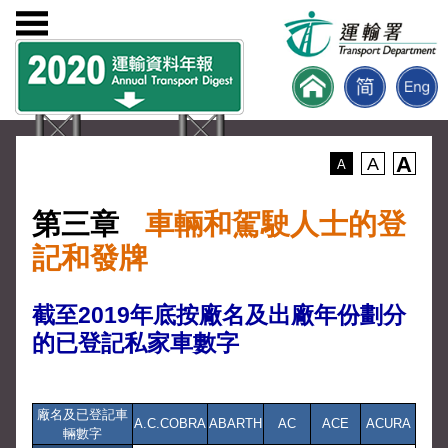
A
A
A
第三章
車輛和駕駛人士的登
記和發牌
截至2019年底按廠名及出廠年份劃分
的已登記私家車數字
廠名及已登記車
A.C.COBRA
ABARTH
AC
ACE
ACURA
輛數字