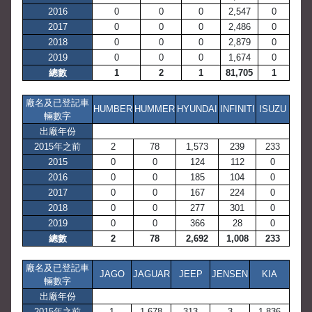
2016
0
0
0
2,547
0
2017
0
0
0
2,486
0
2018
0
0
0
2,879
0
2019
0
0
0
1,674
0
總數
1
2
1
81,705
1
廠名及已登記車
HUMBER
HUMMER
HYUNDAI
INFINITI
ISUZU
輛數字
出廠年份
2015年之前
2
78
1,573
239
233
2015
0
0
124
112
0
2016
0
0
185
104
0
2017
0
0
167
224
0
2018
0
0
277
301
0
2019
0
0
366
28
0
總數
2
78
2,692
1,008
233
廠名及已登記車
JAGO
JAGUAR
JEEP
JENSEN
KIA
輛數字
出廠年份
2015年之前
1
1,678
313
3
1,836