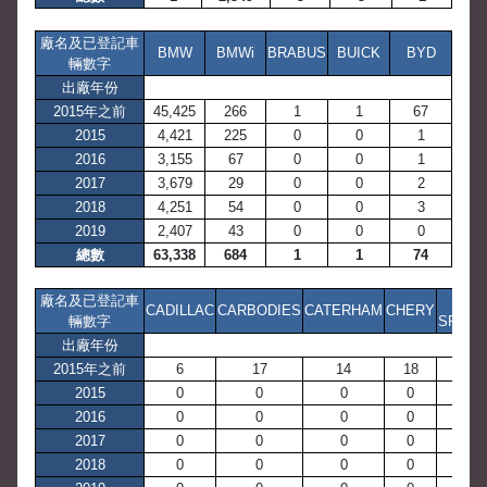
廠名及已登記車
BMW
BMWi
BRABUS
BUICK
BYD
輛數字
出廠年份
2015年之前
45,425
266
1
1
67
2015
4,421
225
0
0
1
2016
3,155
67
0
0
1
2017
3,679
29
0
0
2
2018
4,251
54
0
0
3
2019
2,407
43
0
0
0
總數
63,338
684
1
1
74
廠名及已登記車
CHE
CADILLAC
CARBODIES
CATERHAM
CHERY
輛數字
SPEED
出廠年份
2015年之前
6
17
14
18
1
2015
0
0
0
0
0
2016
0
0
0
0
0
2017
0
0
0
0
0
2018
0
0
0
0
0