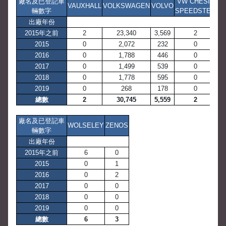
廠名及已登記車
VW CHESIL
VAUXHALL
VOLKSWAGEN
VOLVO
WE
輛數字
SPEEDSTER
出廠年份
2015年之前
2
23,340
3,569
2
2015
0
2,072
232
0
2016
0
1,788
446
0
2017
0
1,499
539
0
2018
0
1,778
595
0
2019
0
268
178
0
總數
2
30,745
5,559
2
廠名及已登記車
WOLSELEY
ZENOS
輛數字
出廠年份
2015年之前
6
0
2015
0
1
2016
0
2
2017
0
0
2018
0
0
2019
0
0
總數
6
3