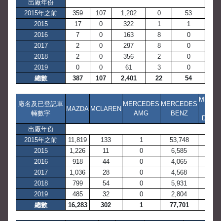
出廠年份
2015年之前
359
107
1,202
0
53
2015
17
0
322
1
1
2016
7
0
163
8
0
2017
2
0
297
8
0
2018
2
0
356
2
0
2019
0
0
61
3
0
總數
387
107
2,401
22
54
MERC
廠名及已登記車
MERCEDES
MERCEDES
MAZDA
MCLAREN
BE
輛數字
AMG
BENZ
DYNA
出廠年份
2015年之前
11,819
133
1
53,748
1
2015
1,226
11
0
6,585
0
2016
918
44
0
4,065
0
2017
1,036
28
0
4,568
0
2018
799
54
0
5,931
0
2019
485
32
0
2,804
0
總數
16,283
302
1
77,701
1