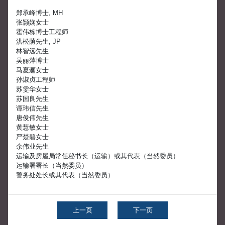
郑承峰博士, MH
张颕娴女士
霍伟栋博士工程师
洪松荫先生, JP
林智远先生
吴丽萍博士
马夏逦女士
孙淑贞工程师
苏雯华女士
苏国良先生
谭玮信先生
唐俊伟先生
黄慧敏女士
严楚碧女士
余伟业先生
运输及房屋局常任秘书长（运输）或其代表（当然委员）
运输署署长（当然委员）
警务处处长或其代表（当然委员）
上一页
下一页