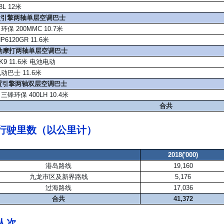
8L 12米
 后置引擎两轴单层空调巴士
环保 200MMC 10.7米
6120GR 11.6米
) 电动摩打两轴单层空调巴士
9 11.6米 电池电动
动巴士 11.6米
 后置引擎两轴双层空调巴士
三锋环保 400LH 10.4米
合共
行驶里数（以公里计）
2018('000)
港岛路线
19,160
九龙巿区及新界路线
5,176
过海路线
17,036
合共
41,372
人次