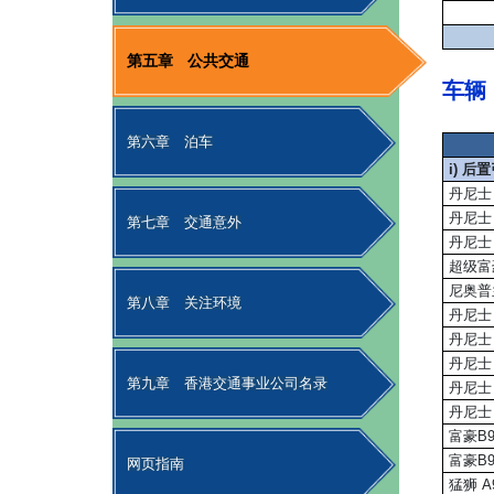
第五章
公共交通
车辆
第六章
泊车
i) 
丹尼士 
丹尼士 
第七章
交通意外
丹尼士 
超级富
尼奥普
第八章
关注环境
丹尼士 
丹尼士 
丹尼士 
第九章
香港交通事业公司名录
丹尼士 
丹尼士 
富豪B9T
富豪B9
网页指南
猛狮 A9