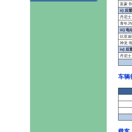
富豪 B
ii)
丹尼士 
青年JNP
iii
比亚迪K
神龙 电
iv)
丹尼士 
车辆
载客