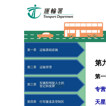
第一章
运输基础设施
第
第二章
运输管理
第一
车辆和驾驶人士的
第三章
登记和发牌
专营
天星
第四章
行车隧道及管制区