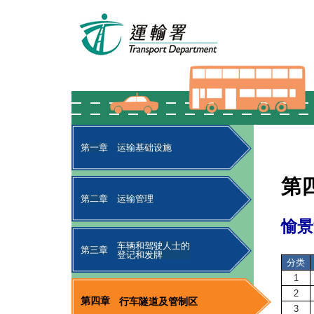
第一章
运输基础设施
第
第二章
运输管理
愉景
车辆和驾驶人士的
第三章
登记和发牌
分类
1
2
第四章
行车隧道及管制区
3