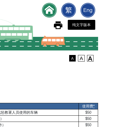
纯文字版本
A
A
A
使用费
*
或惩教署人员使用的车辆
$50
外）
$50
外）
$50