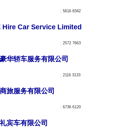
5616 8342
Hire Car Service Limited
2572 7663
豪华轿车服务有限公司
2116 3133
商旅服务有限公司
6736 6120
礼宾车有限公司