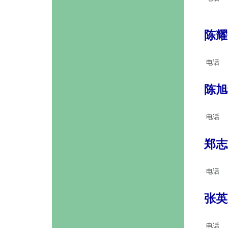
陈耀
电话
陈旭
电话
郑志
电话
张英
电话