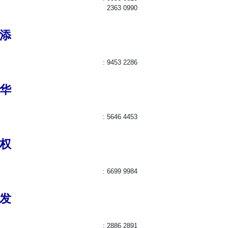
2363 0990
添
9453 2286
华
5646 4453
权
6699 9984
发
2886 2891