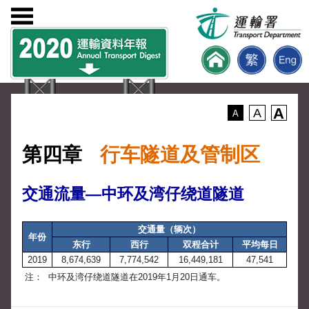
A
A
A
第四章
行车隧道及管制区
交通流量—中环及湾仔绕道隧道
交通量（辆次）
年份
东行
西行
双程合计
平均每日
2019
8,674,639
7,774,542
16,449,181
47,541
注：
中环及湾仔绕道隧道在2019年1月20日通车。