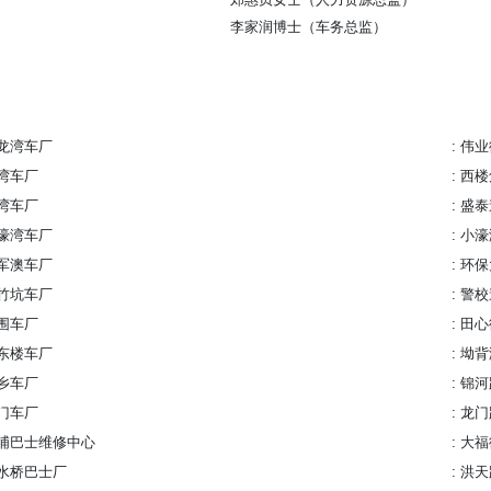
李家润博士（车务总监）
龙湾车厂
伟业
湾车厂
西楼
湾车厂
盛泰
濠湾车厂
小濠
军澳车厂
环保
竹坑车厂
警校
围车厂
田心
东楼车厂
坳背
乡车厂
锦河
门车厂
龙门
埔巴士维修中心
大福
水桥巴士厂
洪天