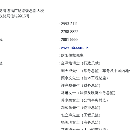
龙湾德福广场港铁总部大楼
政总局信箱9916号
2993 2111
2798 8822
线
2881 8888
www.mtr.com.hk
欧阳伯权先生
监
金泽培博士（行政总裁）
刘天成先生（常务总监—车务及中国内地
颜永文先生（技术工程总监）
许亮华先生（财务总监）
马琳女士（法律及欧洲业务总监）
蔡少绵女士（公司事务总监）
邓智辉先生（物业总监）
包立声先生（工程总监）
杨美珍女士（商务总监）
郑惠贞女士（人力资源总监）