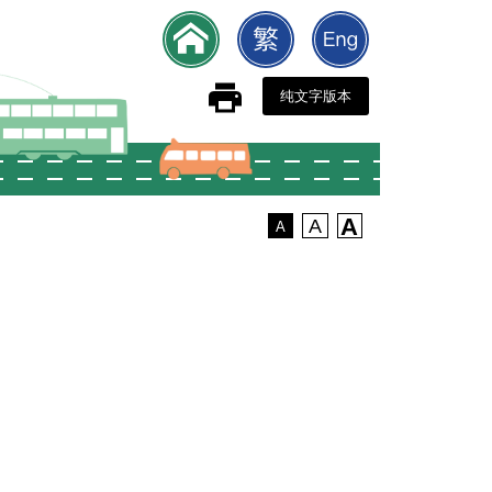
纯文字版本
A
A
A
）