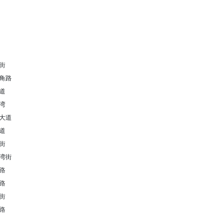
街
角路
道
湾
大道
道
街
湾街
路
路
街
路