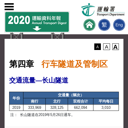
A
A
A
第四章
行车隧道及管制区
交通流量—长山隧道
交通量（辆次）
年份
南行
北行
双程合计
平均每日
2019
333,969
328,125
662,094
3,010
注：
长山隧道在2019年5月26日通车。