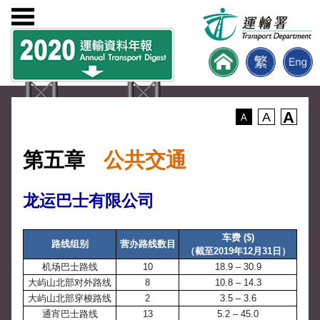
A
A
A
第五章
公共交通
龙运巴士有限公司
车费 ($)
路线组别
营办路线数目
（截至2019年12月31日）
机场巴士路线
10
18.9 – 30.9
大屿山北部对外路线
8
10.8 – 14.3
大屿山北部穿梭路线
2
3.5 – 3.6
通宵巴士路线
13
5.2 – 45.0