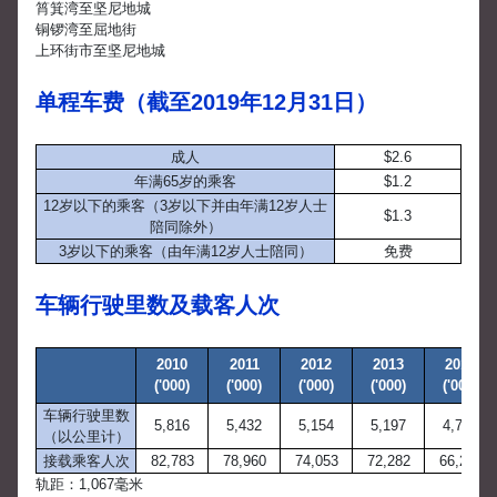
筲箕湾至坚尼地城
铜锣湾至屈地街
上环街市至坚尼地城
单程车费（截至2019年12月31日）
成人
$2.6
年满65岁的乘客
$1.2
12岁以下的乘客（3岁以下并由年满12岁人士
$1.3
陪同除外）
3岁以下的乘客（由年满12岁人士陪同）
免费
车辆行驶里数及载客人次
2010
2011
2012
2013
2014
('000)
('000)
('000)
('000)
('000)
车辆行驶里数
5,816
5,432
5,154
5,197
4,739
（以公里计）
接载乘客人次
82,783
78,960
74,053
72,282
66,251
轨距：1,067毫米