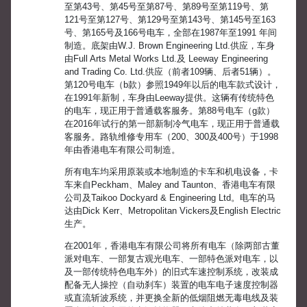
至第43号、第45号至第87号、第89号至第119号、第
121号至第127号、第129号至第143号、第145号至163
号、第165号及166号电车，全部在1987年至1991 年间
制造。底架由W.J. Brown Engineering Ltd.供应，车身
由Full Arts Metal Works Ltd.及 Leeway Engineering
and Trading Co. Ltd.供应（前者109辆、后者51辆）。
第120号电车（b款）参照1949年以后的电车款式设计，
在1991年新制，车身由Leeway提供。这辆有传统特色
的电车，现正用于普通载客服务。第88号电车（g款）
在2016年试行的第一部新制冷气电车，现正用于普通载
客服务。路轨维修专用车（200、300及400号）于1998
年由香港电车有限公司制造。
所有电车均采用原装或本地制造的卡车和机电设备，卡
车来自Peckham、Maley and Taunton、香港电车有限
公司及Taikoo Dockyard & Engineering Ltd。电车的马
达由Dick Kerr、Metropolitan Vickers及English Electric
生产。
在2001年，香港电车有限公司将所有电车（除两部古董
派对电车、一部复古观光电车、一部特色派对电车，以
及一部传统特色电车外）的旧式车速控制系统，改装成
配备无人操控（自动刹车）装置的电车电子速度控制器
或直流斩波系统，并更换全新的低烟阻燃无毒电线及装