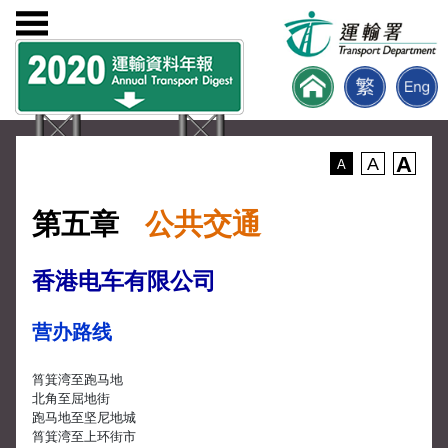
A
A
A
第五章
公共交通
香港电车有限公司
营办路线
筲箕湾至跑马地
北角至屈地街
跑马地至坚尼地城
筲箕湾至上环街市