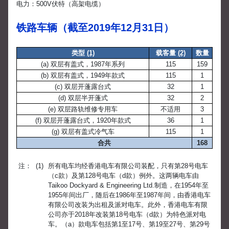
电力：500V伏特（高架电缆）
铁路车辆（截至2019年12月31日）
类型
(1)
载客量
(2)
数量
(a) 双层有盖式，1987年系列
115
159
(b) 双层有盖式，1949年款式
115
1
(c) 双层开蓬露台式
32
1
(d) 双层半开蓬式
32
2
(e) 双层路轨维修专用车
不适用
3
(f) 双层开蓬露台式，1920年款式
36
1
(g) 双层有盖式冷气车
115
1
合共
168
注：
(1)
所有电车均经香港电车有限公司装配，只有第28号电车
（c款）及第128号电车（d款）例外。这两辆电车由
Taikoo Dockyard & Engineering Ltd.制造，在1954年至
1955年间出厂，随后在1986年至1987年间，由香港电车
有限公司改装为出租及派对电车。此外，香港电车有限
公司亦于2018年改装第18号电车（d款）为特色派对电
车。（a）款电车包括第1至17号、第19至27号、第29号