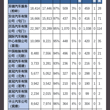
验
验
辆
宾德汽车服务
18,414
17,446
97%
509
3%
0
459
1
28
（粉岭）
安佳汽车有限
16,666
15,813
97%
437
3%
0
416
1
71
公司（屯门）
历迅汽车有限
22,397
20,289
95%
1,070
5%
0
1,038
0
114
公司（屯门）
国际汽车检验
中心有限公司
10,089
9,221
95%
448
5%
0
420
2
35
（葵涌）
中国检验有限
8,480
7,556
94%
496
6%
0
428
0
21
公司（元朗）
皇冠汽车有限
3,733
3,281
93%
236
7%
0
216
0
5
公司（观塘）
皇冠汽车有限
5,677
5,052
94%
327
6%
0
298
0
3
公司（北角）
皇冠汽车有限
3,942
3,542
94%
210
6%
0
190
1
1
公司（荃湾）
皇冠汽车有限
2,234
2,015
94%
120
6%
0
99
0
2
公司（元朗）
卡士汽车公司
8,642
7,974
96%
364
4%
0
304
0
3
（观塘）