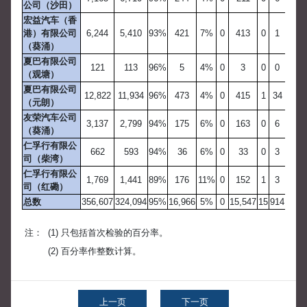
公司（沙田）
宏益汽车（香
港）有限公司
6,244
5,410
93%
421
7%
0
413
0
1
（葵涌）
夏巴有限公司
121
113
96%
5
4%
0
3
0
0
（观塘）
夏巴有限公司
12,822
11,934
96%
473
4%
0
415
1
34
（元朗）
友荣汽车公司
3,137
2,799
94%
175
6%
0
163
0
6
（葵涌）
仁孚行有限公
662
593
94%
36
6%
0
33
0
3
司（柴湾）
仁孚行有限公
1,769
1,441
89%
176
11%
0
152
1
3
司（红磡）
总数
356,607
324,094
95%
16,966
5%
0
15,547
15
914
注：
(1) 只包括首次检验的百分率。
(2) 百分率作整数计算。
上一页
下一页