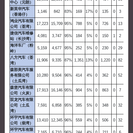
中心（元朗）
新英华汽车
1,146
842
83%
169
17%
0
135
0
3
（香港仔）
鸿业汽车有限
17,223
15,709
95%
788
5%
0
726
0
13
公司（荃湾）
捷信汽车维修
4,081
3,747
95%
184
5%
0
150
1
2
站（长沙湾）
海洋车厂（粉
5,159
4,677
95%
252
5%
0
230
0
29
岭）
八方汽车（荃
11,906
9,335
87%
1,351
13%
0
1,220
0
82
湾）
森那美汽车服
务有限公司
10,280
9,504
96%
414
4%
0
362
0
52
（土瓜湾）
森堡汽车有限
17,913
16,146
95%
904
5%
0
863
0
7
公司（火炭）
双龙汽车有限
公司（土瓜
7,591
6,858
95%
385
5%
0
348
0
32
湾）
环宇汽车有限
13,410
12,345
96%
559
4%
0
506
0
32
公司（柴湾）
环宇汽车有限
7,165
6,710
96%
244
4%
0
211
0
6