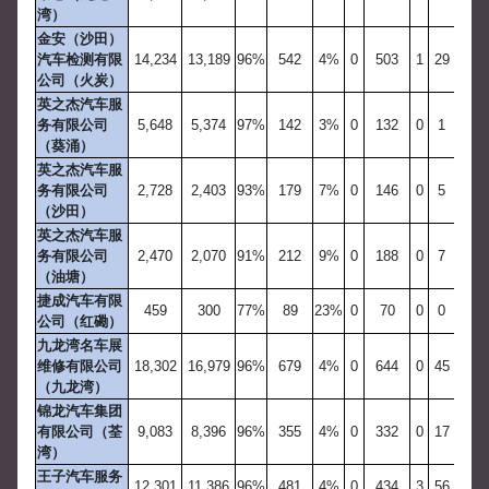
湾）
金安（沙田）
汽车检测有限
14,234
13,189
96%
542
4%
0
503
1
29
公司（火炭）
英之杰汽车服
务有限公司
5,648
5,374
97%
142
3%
0
132
0
1
（葵涌）
英之杰汽车服
务有限公司
2,728
2,403
93%
179
7%
0
146
0
5
（沙田）
英之杰汽车服
务有限公司
2,470
2,070
91%
212
9%
0
188
0
7
（油塘）
捷成汽车有限
459
300
77%
89
23%
0
70
0
0
公司（红磡）
九龙湾名车展
维修有限公司
18,302
16,979
96%
679
4%
0
644
0
45
（九龙湾）
锦龙汽车集团
有限公司（荃
9,083
8,396
96%
355
4%
0
332
0
17
湾）
王子汽车服务
12,301
11,386
96%
481
4%
0
434
3
56