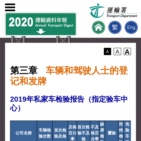
A
A
A
第三章
车辆和驾驶人士的登
记和发牌
2019年私家车检验报告（指定验车中
心）
缺
拒
危
及格
首次检
不及
车辆检
首次检
席
绝
险
公司名称
百分
验不及
格百
覆验
验次数
验及格
检
检
车
率
格
分率