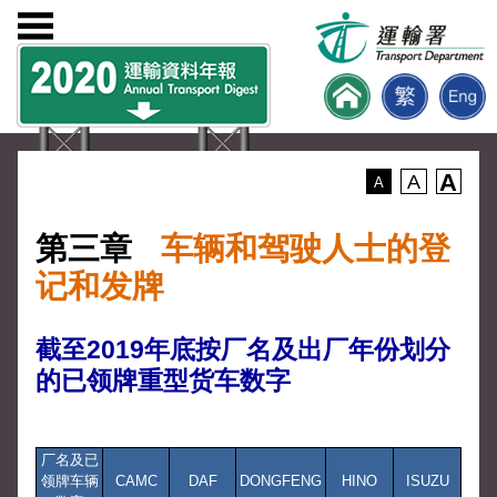
A
A
A
第三章
车辆和驾驶人士的登
记和发牌
截至2019年底按厂名及出厂年份划分
的已领牌重型货车数字
厂名及已
领牌车辆
CAMC
DAF
DONGFENG
HINO
ISUZU